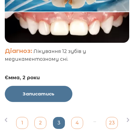
Діагноз:
Лікування 12 зубів у
медикаментозному сні.
Ємма, 2 роки
Записатись
...
1
2
3
4
23