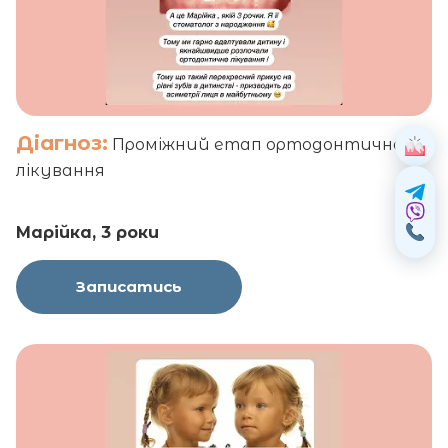
Діагноз:
Проміжний етап ортодонтичного
лікування
Марійка, 3 роки
Записатись