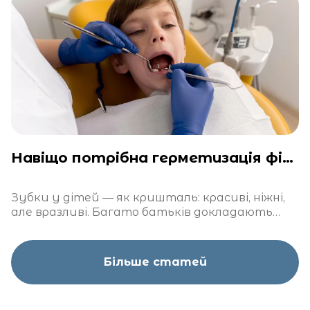
Навіщо потрібна герметизація фісур у дітей?
Зубки у дітей — як кришталь: красиві, ніжні,
але вразливі. Багато батьків докладають
чимало зусиль, щоб захистити їх від карієсу
Більше статей