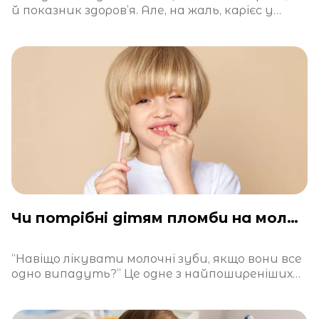
й показник здоров’я. Але, на жаль, карієс у
молочних зубах —
Чи потрібні дітям пломби на молочні зуби?
“Навіщо лікувати молочні зуби, якщо вони все
одно випадуть?” Це одне з найпоширеніших
питань у дитячій стоматології. І хоч на