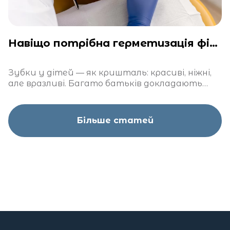
Навіщо потрібна герметизація фісур у дітей?
Зубки у дітей — як кришталь: красиві, ніжні,
але вразливі. Багато батьків докладають
чимало зусиль, щоб захистити їх від карієсу
Більше статей