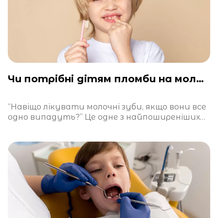
Чи потрібні дітям пломби на молочні зуби?
“Навіщо лікувати молочні зуби, якщо вони все
одно випадуть?” Це одне з найпоширеніших
питань у дитячій стоматології. І хоч на