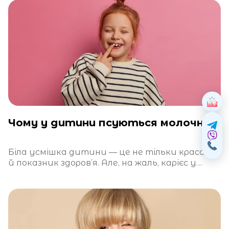
Чому у дитини псуються молочні зуби?
Біла усмішка дитини — це не тільки краса, а
й показник здоров’я. Але, на жаль, карієс у
молочних зубах —