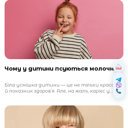
Чому у дитини псуються молочні зуби?
Біла усмішка дитини — це не тільки краса, а
й показник здоров’я. Але, на жаль, карієс у
молочних зубах —