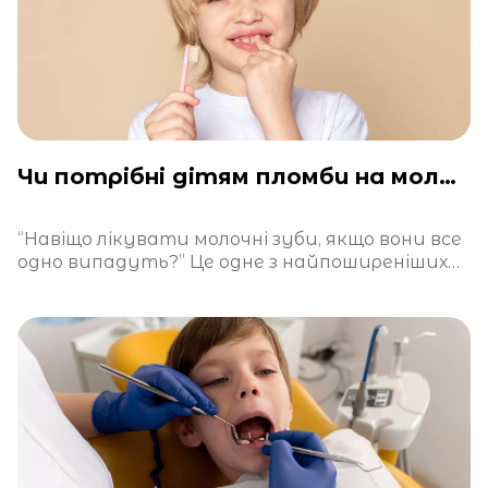
Чи потрібні дітям пломби на молочні зуби?
“Навіщо лікувати молочні зуби, якщо вони все
одно випадуть?” Це одне з найпоширеніших
питань у дитячій стоматології. І хоч на