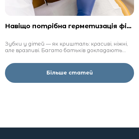
Навіщо потрібна герметизація фісур у дітей?
Зубки у дітей — як кришталь: красиві, ніжні,
але вразливі. Багато батьків докладають
чимало зусиль, щоб захистити їх від карієсу
Більше статей