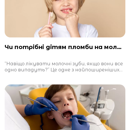
Чи потрібні дітям пломби на молочні зуби?
“Навіщо лікувати молочні зуби, якщо вони все
одно випадуть?” Це одне з найпоширеніших
питань у дитячій стоматології. І хоч на