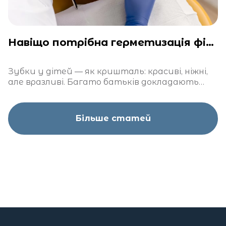
Навіщо потрібна герметизація фісур у дітей?
Зубки у дітей — як кришталь: красиві, ніжні,
але вразливі. Багато батьків докладають
чимало зусиль, щоб захистити їх від карієсу
Більше статей