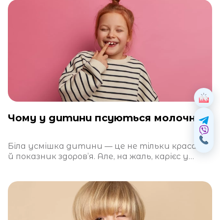
Чому у дитини псуються молочні зуби?
Біла усмішка дитини — це не тільки краса, а
й показник здоров’я. Але, на жаль, карієс у
молочних зубах —