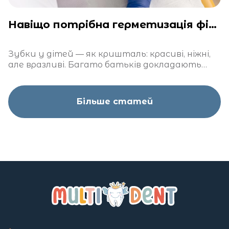
Навіщо потрібна герметизація фісур у дітей?
Зубки у дітей — як кришталь: красиві, ніжні,
але вразливі. Багато батьків докладають
чимало зусиль, щоб захистити їх від карієсу
Більше статей