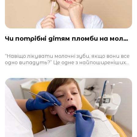
Чи потрібні дітям пломби на молочні зуби?
“Навіщо лікувати молочні зуби, якщо вони все
одно випадуть?” Це одне з найпоширеніших
питань у дитячій стоматології. І хоч на