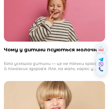
Чому у дитини псуються молочні зуби?
Біла усмішка дитини — це не тільки краса, а
й показник здоров’я. Але, на жаль, карієс у
молочних зубах —