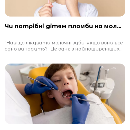
Чи потрібні дітям пломби на молочні зуби?
“Навіщо лікувати молочні зуби, якщо вони все
одно випадуть?” Це одне з найпоширеніших
питань у дитячій стоматології. І хоч на