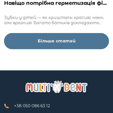
Навіщо потрібна герметизація фісур у дітей?
Зубки у дітей — як кришталь: красиві, ніжні,
але вразливі. Багато батьків докладають
чимало зусиль, щоб захистити їх від карієсу
Більше статей
+38 050 086 63 12