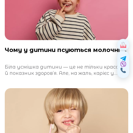
Чому у дитини псуються молочні зуби?
Біла усмішка дитини — це не тільки краса, а
й показник здоров’я. Але, на жаль, карієс у
молочних зубах —