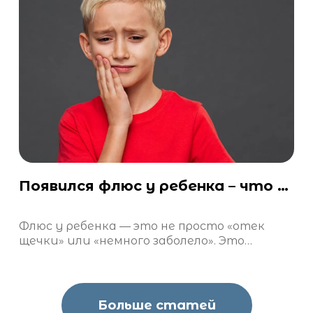
Появился флюс у ребенка – что делать?
Флюс у ребенка — это не просто «отек
щечки» или «немного заболело». Это
тревожный сигнал, свидетельствующий
об остром воспалительном процессе.
Больше статей