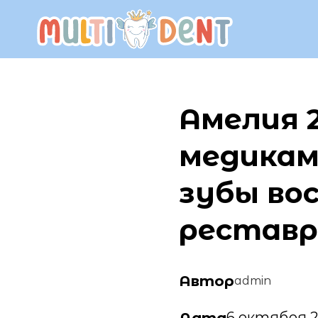
Амелия 2
медикам
зубы во
реставр
Автор
admin
6 октября 