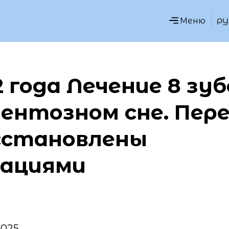
РУ
 года Лечение 8 зуб
ентозном сне. Пер
сстановлены
ациями
2025