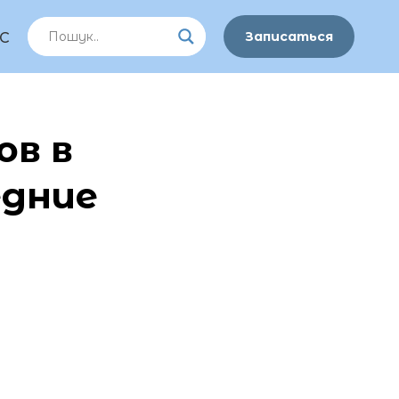
Записаться
С
ов в
едние