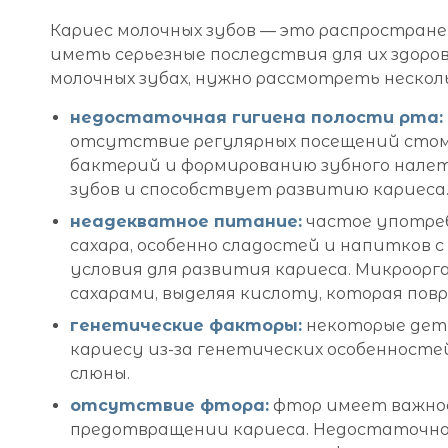
Кариес молочных зубов — это распростран
иметь серьезные последствия для их здоров
молочных зубах, нужно рассмотреть нескол
недостаточная гигиена полости рта:
отсутствие регулярных посещений сто
бактерий и формированию зубного нале
зубов и способствует развитию кариеса
неадекватное питание:
частое употреб
сахара, особенно сладостей и напитков 
условия для развития кариеса. Микроор
сахарами, выделяя кислоту, которая пов
генетические факторы:
некоторые дет
кариесу из-за генетических особенносте
слюны.
отсутствие фтора:
фтор имеет важное
предотвращении кариеса. Недостаточно