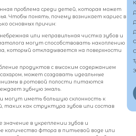
К
енная проблема среди детей, которая может
ья. Чтобы понять, почему возникает кариес в
Д
ько основных причин:
Д
небрежная или неправильная чистка зубов и
О
матолога могут способствовать накоплению
та, который откладывается на поверхности
С
.
Т
ление продуктов с высоким содержанием
Э
с сахаром, может создавать идеальные
ганизмы в ротовой полости питаются
реждает зубную эмаль.
и могут иметь большую склонность к
й, таких как структура зубов или состав
 значение в укреплении зубов и
е количество фтора в питьевой воде или