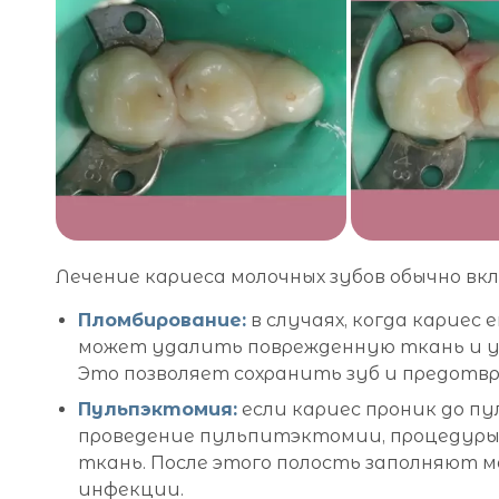
Лечение кариеса молочных зубов обычно в
Пломбирование:
в случаях, когда кариес 
может удалить поврежденную ткань и у
Это позволяет сохранить зуб и предотв
Пульпэктомия:
если кариес проник до п
проведение пульпитэктомии, процедуры,
ткань. После этого полость заполняют
инфекции.