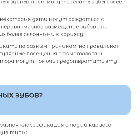
ых зубных паст могут сделать зубы более
некоторые дети могут рождаться с
 неравномерное размещение зубов или
х более склонными к кариесу.
никать по разным причинам, но правильная
егулярные посещения стоматолога и
фтора могут помочь предотвратить эту
НЫХ ЗУБОВ?
разная классификация стадий кариеса
щие типы: