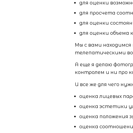
для оценки возмож
для просчета соотн
для оценки состоя
для оценки объема 
Мы с вами находимся
телепатическими воз
А еще я делаю фотог
контролем и ни про к
И все же для чего ну
оценка лицевых па
оценка эстетики у
оценка положения з
оценка соотношения