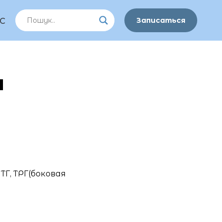
Записаться
С
и
Г, ТРГ(боковая