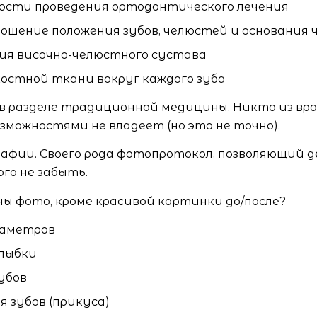
ности проведения ортодонтического лечения
ошение положения зубов, челюстей и основания 
ния височно-челюстного сустава
костной ткани вокруг каждого зуба
 в разделе традиционной медицины. Никто из вр
можностями не владеет (но это не точно).
рафии. Своего рода фотопротокол, позволяющий д
ого не забыть.
жны фото, кроме красивой картинки до/после?
раметров
лыбки
убов
 зубов (прикуса)