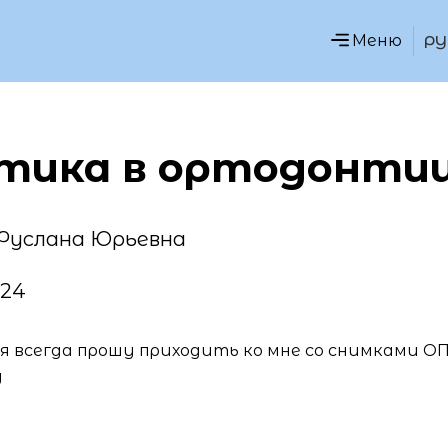
РУ
тика в ортодонти
 Руслана Юрьевна
024
 всегда прошу приходить ко мне со снимками ОПТ
д