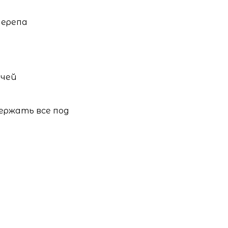
черепа
ачей
ержать все под