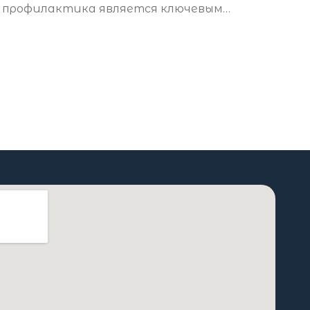
профилактика является ключевым
элементом в сохранении здоровья зубов.
Одним из наиболее эффективных методов
профилактики кариеса является
фторирование