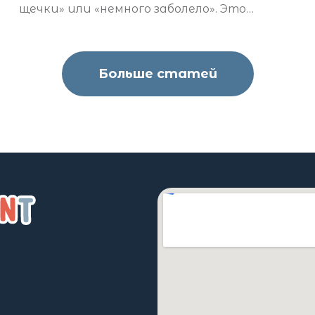
щечки» или «немного заболело». Это
тревожный сигнал, свидетельствующий
об остром воспалительном процессе.
Больше статей