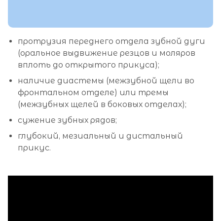
протрузия переднего отдела зубной дуги
(оральное выдвижение резцов и моляров
вплоть до открытого прикуса);
наличие диастемы (межзубной щели во
фронтальном отделе) или тремы
(межзубных щелей в боковых отделах);
сужение зубных рядов;
глубокий, мезиальный и дистальный
прикус.